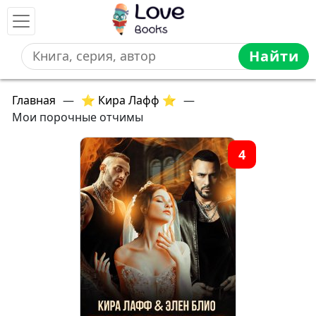
Найти
Главная
—
⭐ Кира Лафф ⭐
—
Мои порочные отчимы
4