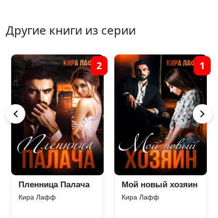
Другие книги из серии
1
3
2
Забыть Палача
Пленница Палача
Кира Лафф
Кира Лафф