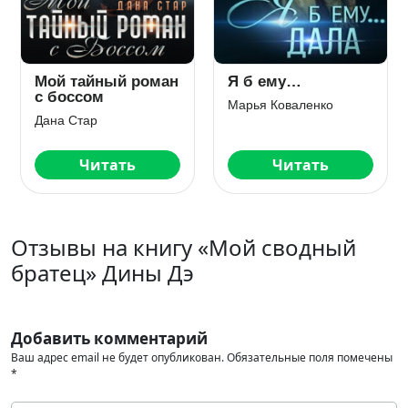
Я б ему…
Волчара
К
Марья Коваленко
Лина Филимонова
Ли
Читать
Читать
Отзывы на книгу «Мой сводный
братец» Дины Дэ
Добавить комментарий
Ваш адрес email не будет опубликован.
Обязательные поля помечены
*