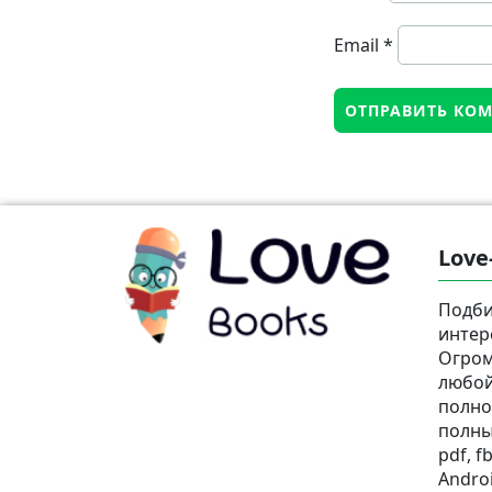
Email
*
Love
Подби
интер
Огром
любой
полно
полны
pdf, fb
Androi