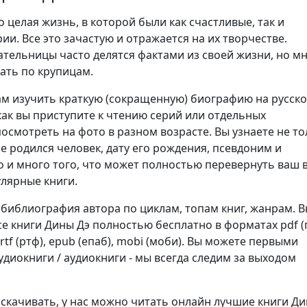
о целая жизнь, в которой были как счастливые, так и
ии. Все это зачастую и отражается на их творчестве.
ательницы часто делятся фактами из своей жизни, но м
ать по крупицам.
м изучить краткую (сокращенную) биографию на русск
как вы приступите к чтению серий или отдельных
осмотреть на фото в разном возрасте. Вы узнаете не то
не родился человек, дату его рождения, псевдоним и
о и много того, что может полностью перевернуть ваш 
улярные книги.
 библиография автора по циклам, топам книг, жанрам. 
се книги Дины Дэ полностью бесплатно в форматах pdf (
2), rtf (ртф), epub (епаб), mobi (моби). Вы можете первыми
диокниги / аудиокниги - мы всегда следим за выходом
 скачивать, у нас можно читать онлайн лучшие книги Д