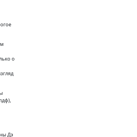
ногое
ом
лько о
взгляд
Вы
пдф),
ины Дэ