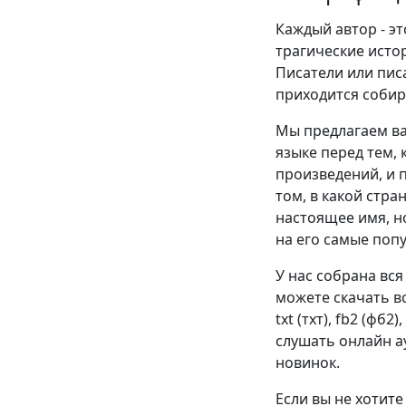
Каждый автор - эт
трагические истор
Писатели или пис
приходится собир
Мы предлагаем ва
языке перед тем, 
произведений, и п
том, в какой стра
настоящее имя, н
на его самые поп
У нас собрана вся
можете скачать в
txt (тхт), fb2 (фб
слушать онлайн ау
новинок.
Если вы не хотите