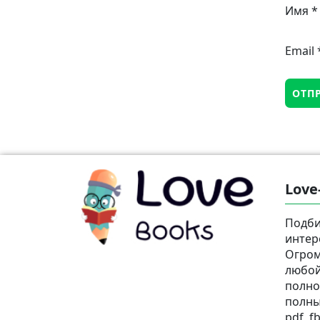
Имя
*
Email
Love
Подби
интер
Огром
любой
полно
полны
pdf, fb