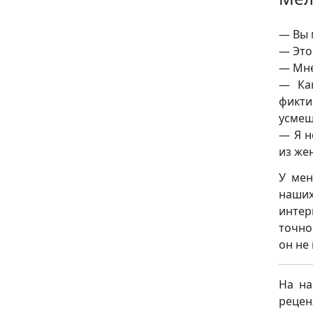
— Вы 
— Это
— Мне
— Как
фикти
усмеш
— Я н
из же
У мен
наших
интер
точно
он не
На на
рецен