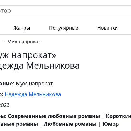
Жанры
Популярные
Новинки
—
Муж напрокат
уж напрокат»
дежда Мельникова
ание:
Муж напрокат
р:
Надежда Мельникова
2023
ры:
Современные любовные романы
|
Коротки
вные романы
|
Любовные романы
|
Юмор