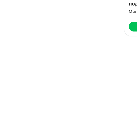
по
Мил