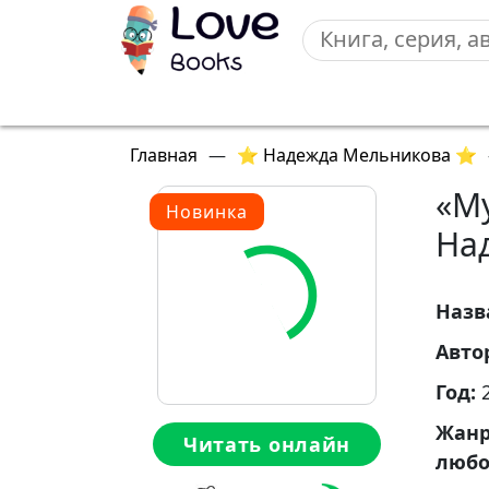
Главная
—
⭐ Надежда Мельникова ⭐
«М
Новинка
На
Назв
Авто
Год:
Жан
Читать онлайн
любо