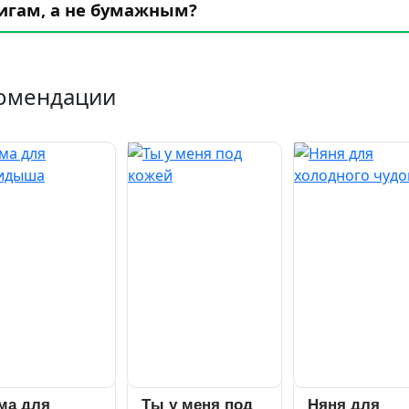
игам, а не бумажным?
омендации
ма для
Ты у меня под
Няня для