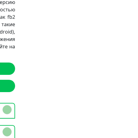
версию
остью
ак fb2
а такие
roid),
ожения
йте на