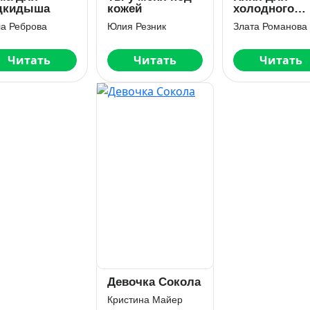
дкидыша
кожей
холодного
чудовища
а Реброва
Юлия Резник
Злата Романова
Читать
Читать
Читать
Девочка Сокола
Кристина Майер