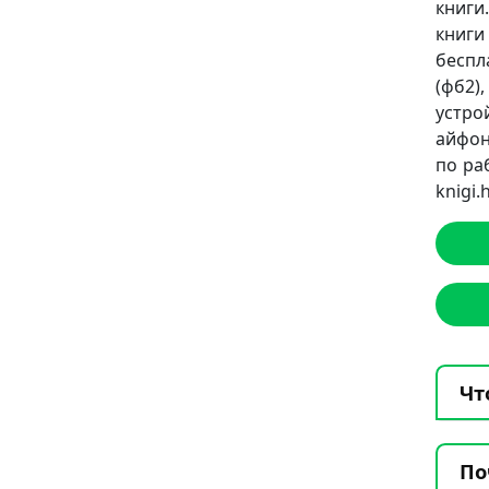
книги
книг
беспл
(фб2),
устро
айфон
по ра
knigi
Чт
По