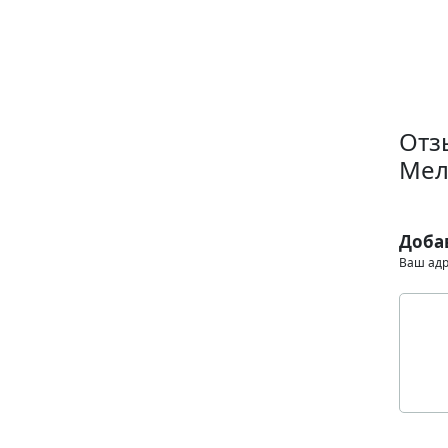
Отз
Мел
Доба
Ваш адр