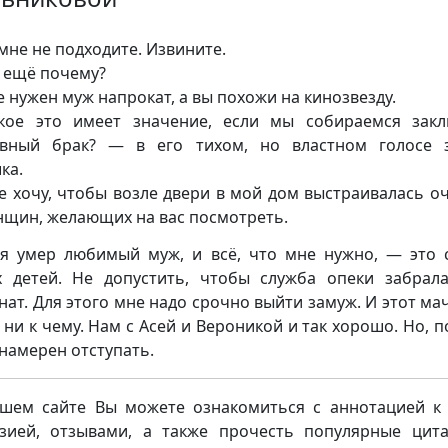
мне не подходите. Извините.
 ещё почему?
 нужен муж напрокат, а вы похожи на кинозвезду.
ое это имеет значение, если мы собираемся зак
вный брак? — в его тихом, но властном голосе 
ка.
е хочу, чтобы возле двери в мой дом выстраивалась о
нщин, желающих на вас посмотреть.
я умер любимый муж, и всё, что мне нужно, — это 
 детей. Не допустить, чтобы служба опеки забрал
нат. Для этого мне надо срочно выйти замуж. И этот ма
 ни к чему. Нам с Асей и Вероникой и так хорошо. Но, п
 намерен отступать.
шем сайте Вы можете ознакомиться с аннотацией к 
зией, отзывами, а также прочесть популярные цит