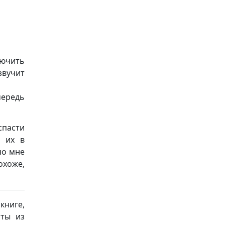
лючить
звучит
чередь
спасти
а их в
чо мне
охоже,
книге,
аты из