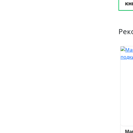
кн
Рек
Ма