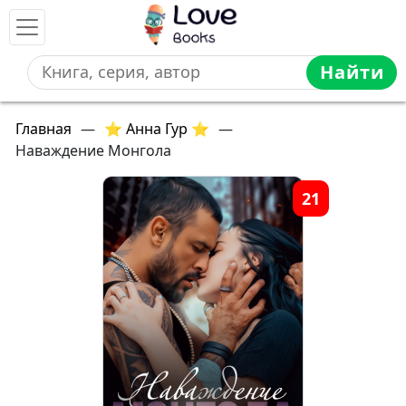
Найти
Главная
—
⭐ Анна Гур ⭐
—
Наваждение Монгола
21