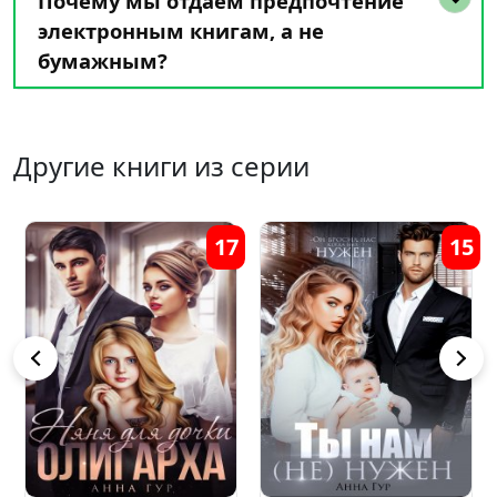
Почему мы отдаем предпочтение
электронным книгам, а не
бумажным?
Другие книги из серии
5
3
18