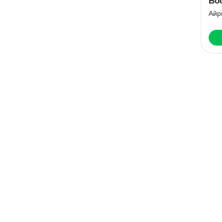
Бо
Айр