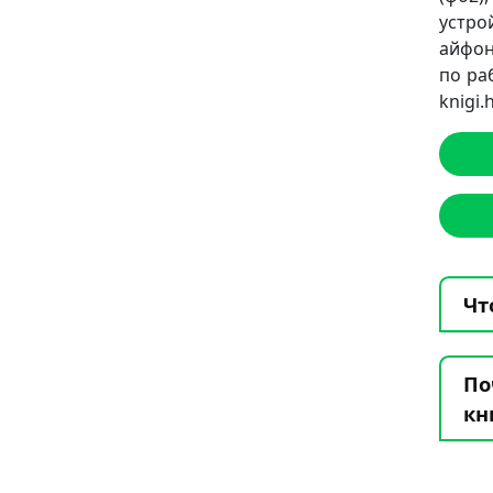
устро
айфон
по ра
knigi
Чт
По
кн