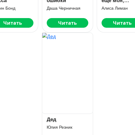
сса
ошибки
еще моя,
девочка!
ин Бонд
Даша Черничная
Алиса Лиман
Читать
Читать
Читать
Дед
Юлия Резник