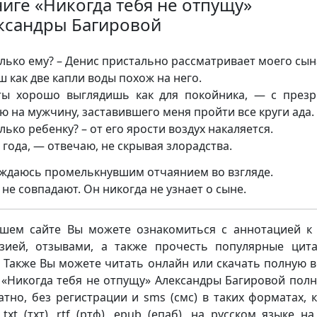
ниге «Никогда тебя не отпущу»
ксандры Багировой
лько ему? – Денис пристально рассматривает моего сын
 как две капли воды похож на него.
ы хорошо выглядишь как для покойника, — с през
ю на мужчину, заставившего меня пройти все круги ада.
лько ребенку? – от его ярости воздух накаляется.
 года, — отвечаю, не скрывая злорадства.
ждаюсь промелькнувшим отчаянием во взгляде.
 не совпадают. Он никогда не узнает о сыне.
шем сайте Вы можете ознакомиться с аннотацией к 
зией, отзывами, а также прочесть популярные цит
. Также Вы можете читать онлайн или скачать полную 
 «Никогда тебя не отпущу» Александры Багировой пол
атно, без регистрации и sms (смс) в таких форматах, к
 txt (тхт), rtf (ртф), epub (епаб), на русском языке н