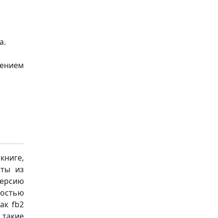
а.
рением
книге,
аты из
версию
ностью
ак fb2
а такие