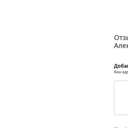
Отз
Але
Доба
Ваш адр