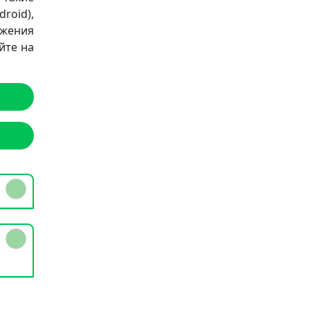
roid),
ожения
йте на