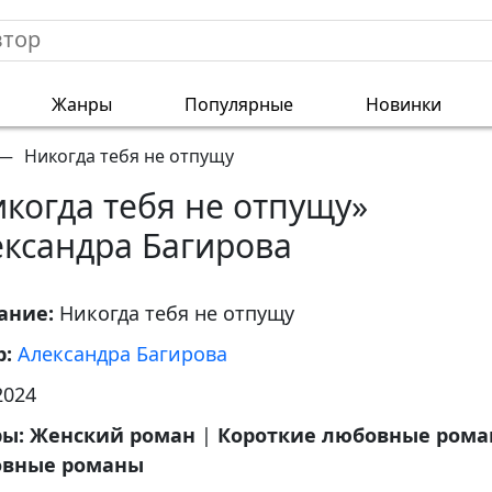
Жанры
Популярные
Новинки
—
Никогда тебя не отпущу
когда тебя не отпущу»
ександра Багирова
ание:
Никогда тебя не отпущу
р:
Александра Багирова
2024
ры:
Женский роман
|
Короткие любовные ром
вные романы