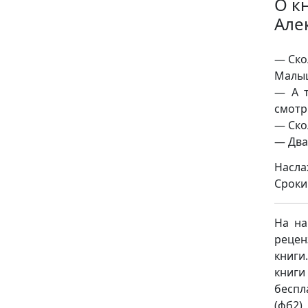
О к
Але
— Ско
Малыш
— А т
смотр
— Ско
— Два
Насла
Сроки
На на
рецен
книги
книги
беспл
(фб2),