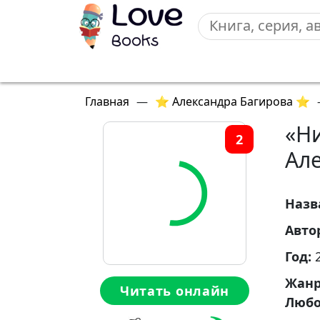
Главная
—
⭐ Александра Багирова ⭐
«Ни
2
Ал
Назв
Авто
Год:
Жан
Читать онлайн
Любо