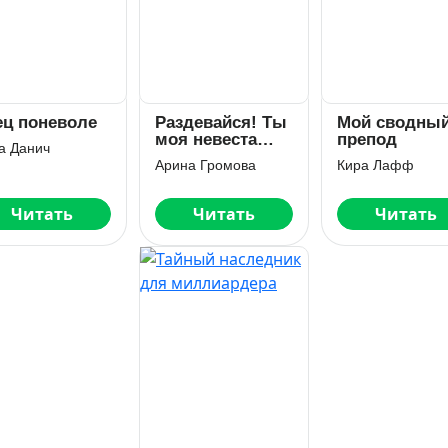
ец поневоле
Раздевайся! Ты
Мой сводны
моя невеста…
препод
а Данич
Арина Громова
Кира Лафф
Читать
Читать
Читать