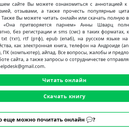
шем сайте Вы можете ознакомиться с аннотацией к 
зией, отзывами, а также прочесть популярные цит
. Также Вы можете читать онлайн или скачать полную 
и «Она притворяется парнем» Анны Шварц полн
атно, без регистрации и sms (смс) в таких форматах, к
 txt (тхт), rtf (ртф), epub (епаб), на русском языке н
йства, как электронная книга, телефон на Андроиде (and
, ПК (компьютер), айпад. Все вопросы, жалобы и предл
боте сайта, а также запросы о сотрудничестве отправля
.helpdesk@gmail.com.
Читать онлайн
Скачать книгу
о еще можно почитать онлайн 💬?