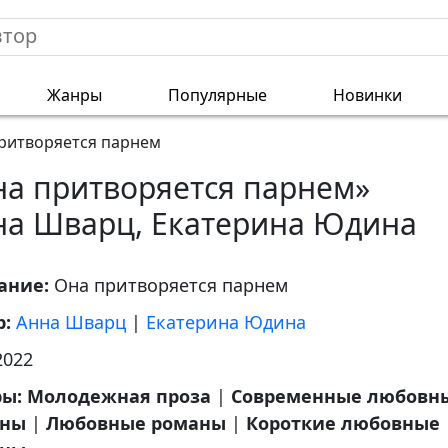
Жанры
Популярные
Новинки
ритворяется парнем
на притворяется парнем»
на Шварц, Екатерина Юдина
ание:
Она притворяется парнем
р:
Анна Шварц
|
Екатерина Юдина
2022
ры:
Молодежная проза
|
Современные любовн
аны
|
Любовные романы
|
Короткие любовные