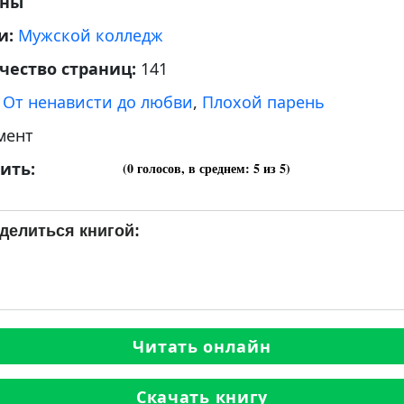
аны
и:
Мужской колледж
чество страниц:
141
:
От ненависти до любви
,
Плохой парень
мент
ить:
(
0
голосов, в среднем:
5
из 5)
делиться книгой:
Читать онлайн
Скачать книгу