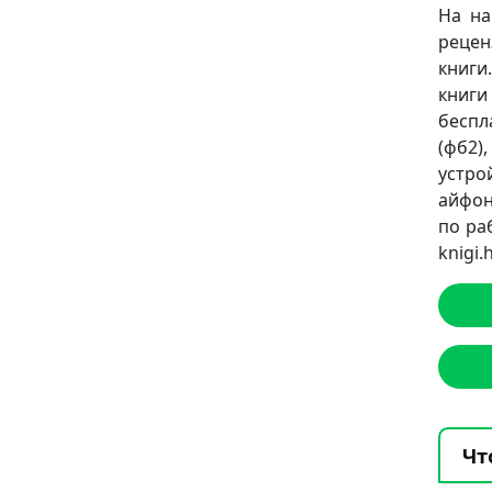
На на
рецен
книги
книг
беспл
(фб2),
устро
айфон
по ра
knigi
Чт