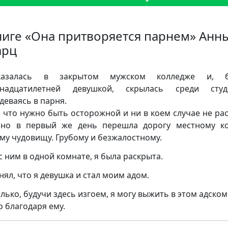
ниге «Она притворяется парнем» Анн
арц
азалась в закрытом мужском колледже и, б
мнадцатилетней девушкой, скрылась среди студе
деваясь в парня.
, что нужно быть осторожной и ни в коем случае не ра
 но в первый же день перешла дорогу местному к
му чудовищу. Грубому и безжалостному.
с ним в одной комнате, я была раскрыта.
нял, что я девушка и стал моим адом.
олько, будучи здесь изгоем, я могу выжить в этом адском
о благодаря ему.