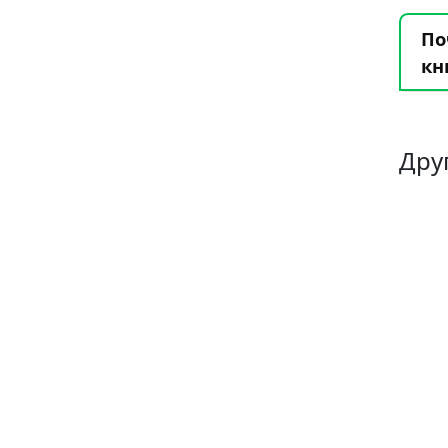
По
кн
Дру