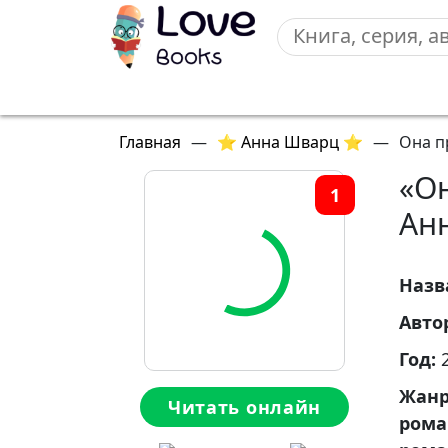
Главная
—
⭐ Анна Шварц ⭐
—
Она п
«О
1
Ан
Назв
Авто
Год:
Жан
Читать онлайн
ром