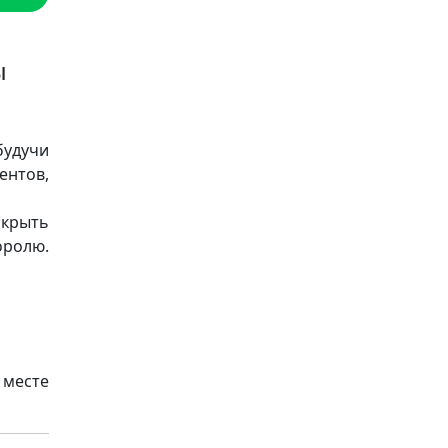
ы
удучи
нтов,
скрыть
оролю.
 месте