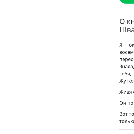
О к
Шв
Я ок
восе
перео
Знала
себя,
Жутко
Живя 
Он по
Вот т
тольк