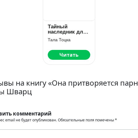
Тайный
наследник для
миллиардера
Тала Тоцка
Читать
ывы на книгу «Она притворяется пар
ы Шварц
вить комментарий
ес email не будет опубликован.
Обязательные поля помечены
*