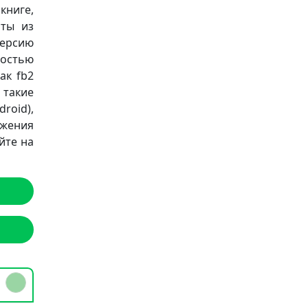
книге,
аты из
версию
остью
ак fb2
а такие
roid),
ожения
йте на