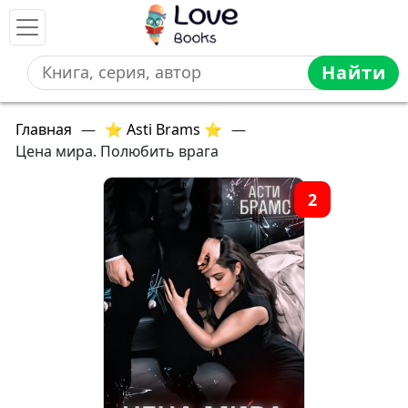
Найти
Главная
—
⭐ Asti Brams ⭐
—
Цена мира. Полюбить врага
2