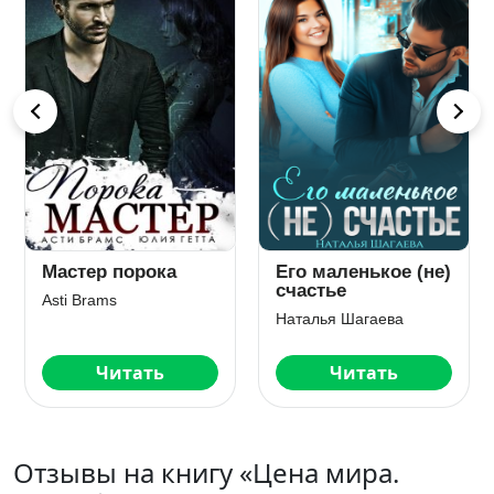
Развод. Я не нужна
Кукла
тебе
криминального
авторитета
Алиса Верди
Джулия Ромуш
Читать
Читать
Отзывы на книгу «Цена мира.