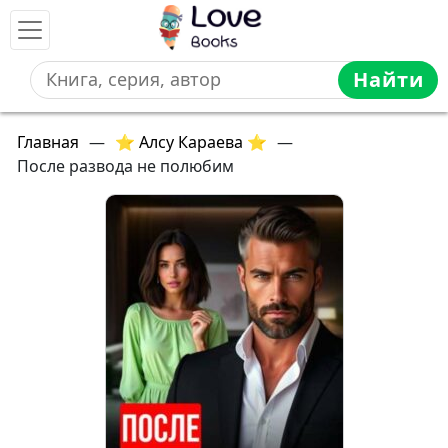
Найти
Главная
—
⭐ Алсу Караева ⭐
—
После развода не полюбим