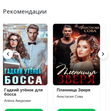
Рекомендации
Невозможный
Краш-тест для
Роман
майора
Юлия Резник
Янка Рам