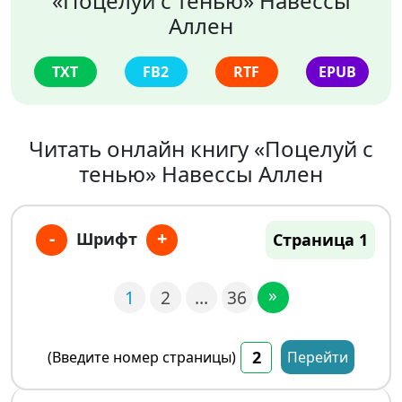
«Поцелуй с тенью» Навессы
Аллен
TXT
FB2
RTF
EPUB
Читать онлайн книгу «Поцелуй с
тенью» Навессы Аллен
-
+
Шрифт
Страница 1
»
1
2
…
36
(Введите номер страницы)
Перейти