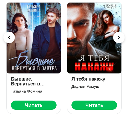
Развод. Собирая
Невыносимый
осколки
босс. Жених по
контракту
Ирина Корепанова
Астра Веер
Читать
Читать