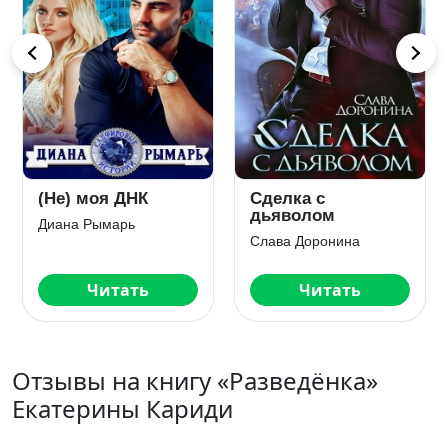
Любовь по залёту
Опекун для
дочери бывшей.
Лина Филимонова
Часть 2
Анна Бигси
Читать
Читать
Отзывы на книгу «Разведёнка»
Екатерины Кариди