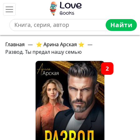
Найти
Главная
—
⭐ Арина Арская ⭐
—
Развод. Ты предал нашу семью
2