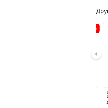
Дру
7
6
5
Девочка
Единственная
Бе
бандита
для бандита
ба
Дана Стар
Дана Стар
Дан