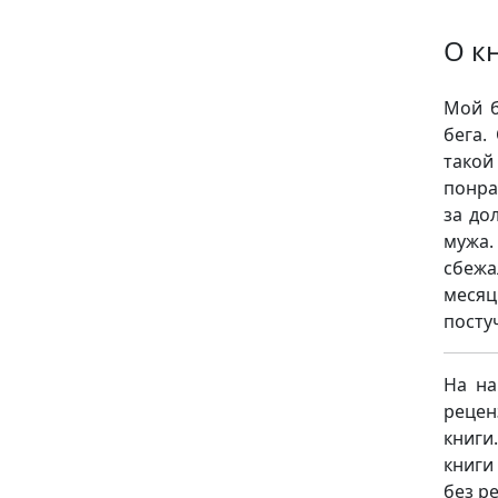
О к
Мой б
бега.
такой
понра
за до
мужа.
сбежа
месяц
посту
На на
рецен
книги
книги
без ре