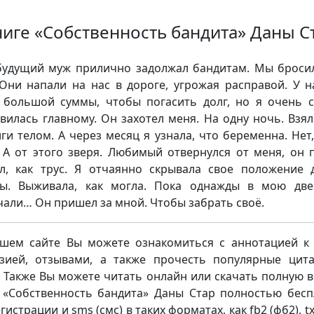
ниге «Собственность бандита» Даны С
удущий муж прилично задолжал бандитам. Мы броси
 Они напали на нас в дороге, угрожая расправой. У н
 большой суммы, чтобы погасить долг, но я очень 
вилась главному. Он захотел меня. На одну ночь. Взял
лги телом. А через месяц я узнала, что беременна. Нет,
 А от этого зверя. Любимый отвернулся от меня, он 
л, как трус. Я отчаянно скрывала свое положение 
ы. Выживала, как могла. Пока однажды в мою дв
чали… Он пришел за мной. Чтобы забрать своё.
шем сайте Вы можете ознакомиться с аннотацией к 
зией, отзывами, а также прочесть популярные цит
. Также Вы можете читать онлайн или скачать полную 
 «Собственность бандита» Даны Стар полностью бесп
гистрации и sms (смс) в таких форматах, как fb2 (фб2), txt