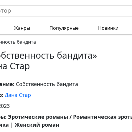
Жанры
Популярные
Новинки
нность бандита
обственность бандита»
на Стар
ание:
Собственность бандита
р:
Дана Стар
2023
ры:
Эротические романы / Романтическая эрот
ика
|
Женский роман