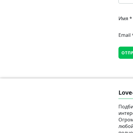
Имя
*
Email
Love
Подби
интер
Огром
любой
полно