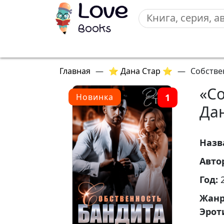
Главная
—
⭐ Дана Стар ⭐
—
Собстве
«С
1
Новинка
Да
Назв
Авто
Год:
Жан
Эрот