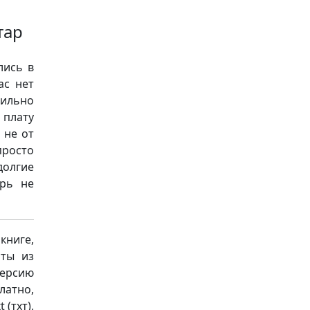
тар
лись в
ас нет
сильно
 плату
 не от
просто
долгие
ерь не
книге,
аты из
версию
латно,
 (тхт),