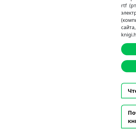
rtf (
элект
(комп
сайт
knigi
Чт
По
кн