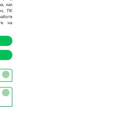
а, как
он, ПК
работе
те на