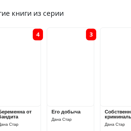
гие книги из серии
4
3
ременна от
Его добыча
Собственнос
ндита
криминальн
Дана Стар
авторитета
а Стар
Дана Стар