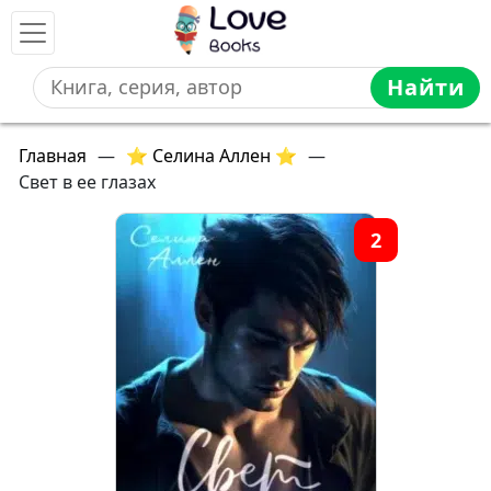
Найти
Главная
—
⭐ Селина Аллен ⭐
—
Свет в ее глазах
2