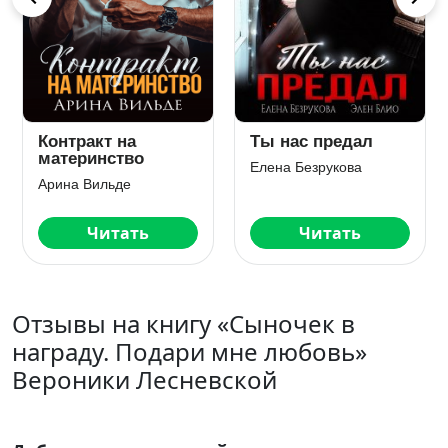
Измена. Свадьбы
Грех Захарова.
не будет!
Второй шанс
Анна Королёва
Лена Голд
Читать
Читать
Отзывы на книгу «Сыночек в
награду. Подари мне любовь»
Вероники Лесневской