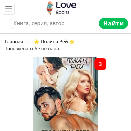
Найти
Главная
—
⭐ Полина Рей ⭐
—
Твоя жена тебе не пара
3