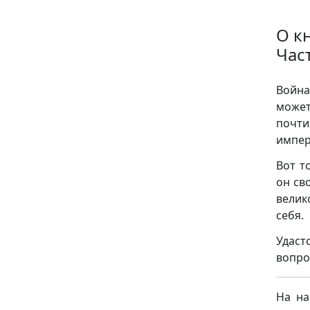
О к
Час
Война
может
почт
импер
Вот т
он св
велик
себя.
Удаст
вопрос
На на