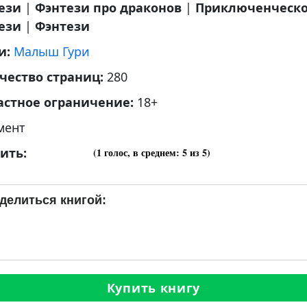
ези
|
Фэнтези про драконов
|
Приключенческ
ези
|
Фэнтези
и:
Малыш Гури
чество страниц:
280
астное ограничение:
18+
мент
ить:
(
1
голос, в среднем:
5
из 5)
делиться книгой:
Купить книгу