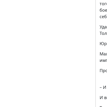
то
бое
себ
Уда
Тол
Юр
Ма
им
Пр
– И
И в