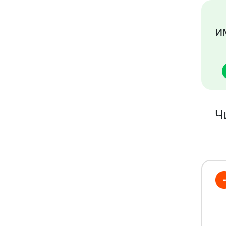
и
Ч
-