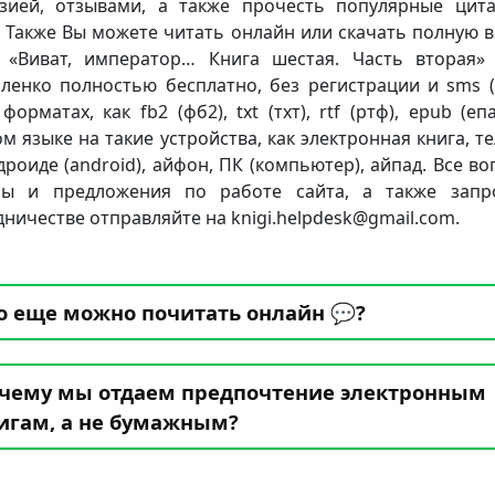
зией, отзывами, а также прочесть популярные цит
. Также Вы можете читать онлайн или скачать полную 
 «Виват, император… Книга шестая. Часть вторая
ленко полностью бесплатно, без регистрации и sms (
форматах, как fb2 (фб2), txt (тхт), rtf (ртф), epub (еп
ом языке на такие устройства, как электронная книга, т
дроиде (android), айфон, ПК (компьютер), айпад. Все во
бы и предложения по работе сайта, а также запр
дничестве отправляйте на knigi.helpdesk@gmail.com.
о еще можно почитать онлайн 💬?
чему мы отдаем предпочтение электронным
игам, а не бумажным?