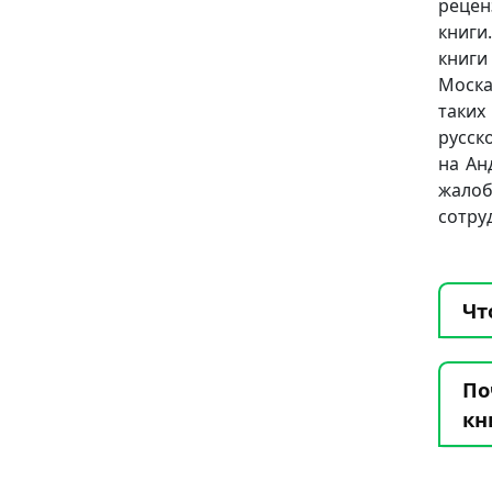
рецен
книги
книги
Моска
таких 
русск
на Ан
жало
сотру
Чт
По
кн