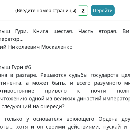
(Введите номер страницы)
Перейти
лыш Гури. Книга шестая. Часть вторая. Вив
ператор…
ий Николаевич Москаленко
лыш Гури #6
на в разгаре. Решаются судьбы государств це
нтинента, а может быть, и всего разумного ми
отивостояние привело к почти полн
чтожению одной из великих династий императо
 следующий на очереди?
т только у основателя воюющего Ордена дру
боты… хотя и он своими действиями, пускай и 