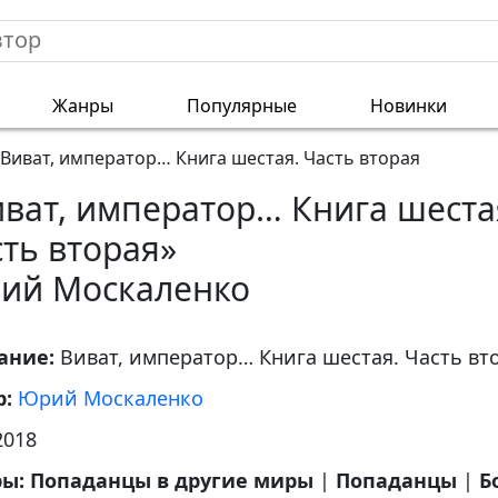
Жанры
Популярные
Новинки
Виват, император… Книга шестая. Часть вторая
ват, император… Книга шеста
ть вторая»
ий Москаленко
ание:
Виват, император… Книга шестая. Часть вт
р:
Юрий Москаленко
2018
ры:
Попаданцы в другие миры
|
Попаданцы
|
Б