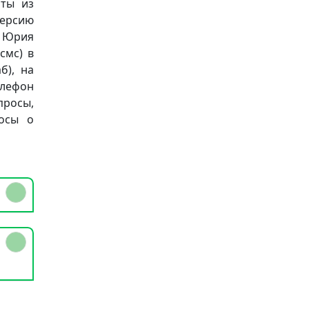
аты из
версию
» Юрия
смс) в
аб), на
елефон
просы,
осы о