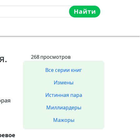
Найти
я.
268
просмотров
Все серии книг
Измены
Истинная пара
орая
Миллиардеры
Мажоры
оевое