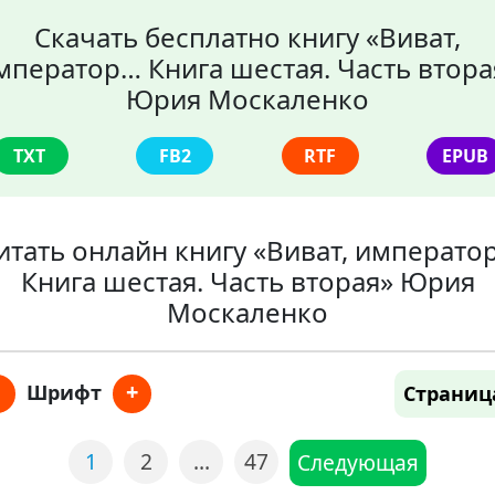
Скачать бесплатно книгу «Виват,
мператор… Книга шестая. Часть втора
Юрия Москаленко
TXT
FB2
RTF
EPUB
итать онлайн книгу «Виват, императо
Книга шестая. Часть вторая» Юрия
Москаленко
+
Шрифт
Страниц
1
2
…
47
Следующая