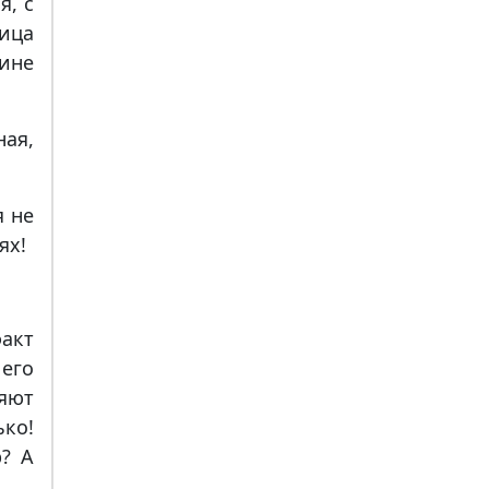
я, с
ица
ине
ная,
я не
ях!
факт
его
яют
ко!
? А