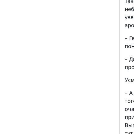
Тав
не
ув
аро
– Г
по
– Д
про
Усм
– А
то
оч
пр
Вы
тут