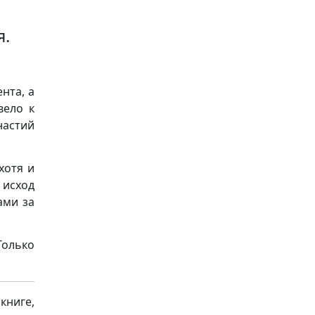
я.
нта, а
вело к
астий
хотя и
 исход
ами за
Только
книге,