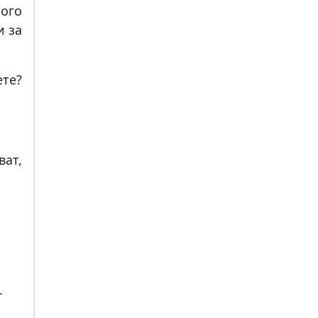
ого
и за
ете?
ат,
.