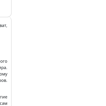
ат,
лого
ра.
ому
ров.
гие
сам