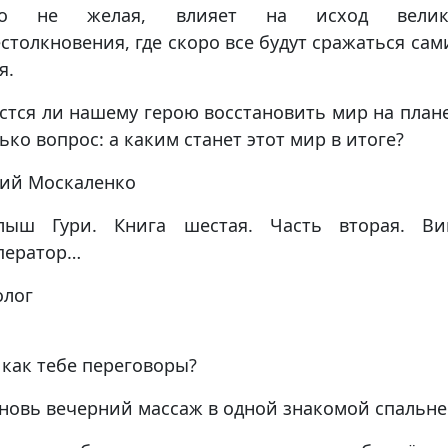
го не желая, влияет на исход велик
столкновения, где скоро все будут сражаться сам
я.
стся ли нашему герою восстановить мир на план
ько вопрос: а каким станет этот мир в итоге?
ий Москаленко
лыш Гури. Книга шестая. Часть вторая. Вив
ператор…
олог
 как тебе переговоры?
новь вечерний массаж в одной знакомой спальне