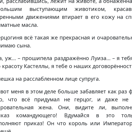
и, расслабившись, лежит на животе, а обнажённа
большим выступающим животиком, красав
еренными движениями втирает в его кожу на сп
матные масла.
ерцогиня всё такая же прекрасная и очарователь
нимаю сына.
а, уж… – прошипела раздражённо Луиза… – я теб
 красоту Кастеллы, я тебе о наших договорённост
ешка на расслабленном лице супруга.
 вот меня в этом деле больше забавляет как раз 
го, что всё придумал не герцог, и даже не 
аровательная жена. Они, видите ли, выполн
иказ командующего! Вдумайся в это толь
полняют приказ! Он что король или Император
 ещё…