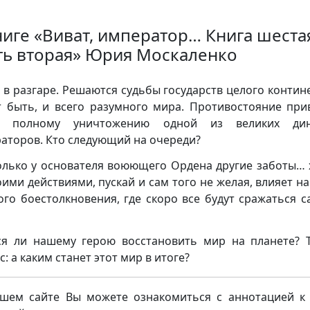
ниге «Виват, император… Книга шеста
ть вторая» Юрия Москаленко
 в разгаре. Решаются судьбы государств целого контине
 быть, и всего разумного мира. Противостояние при
и полному уничтожению одной из великих дин
аторов. Кто следующий на очереди?
олько у основателя воюющего Ордена другие заботы… 
оими действиями, пускай и сам того не желая, влияет на
ого боестолкновения, где скоро все будут сражаться с
ся ли нашему герою восстановить мир на планете? 
: а каким станет этот мир в итоге?
шем сайте Вы можете ознакомиться с аннотацией к 