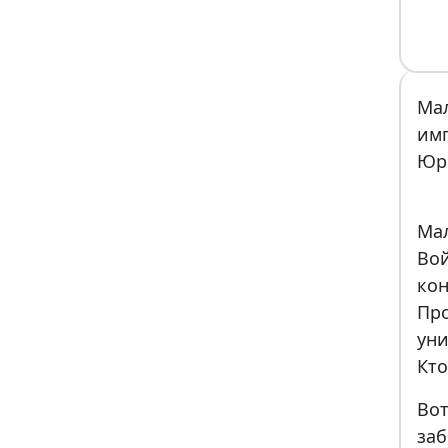
Ма
им
Юр
Ма
Вой
ко
Пр
уни
Кто
Во
за