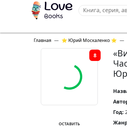
Главная
—
⭐ Юрий Москаленко ⭐
—
«Ви
8
Час
Юр
Назв
Авто
Год:
Жан
ОСТАВИТЬ