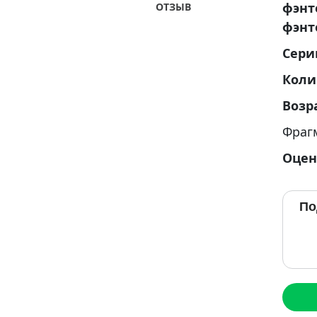
фэнт
ОТЗЫВ
фэнт
Сери
Коли
Возр
Фраг
Оцен
По