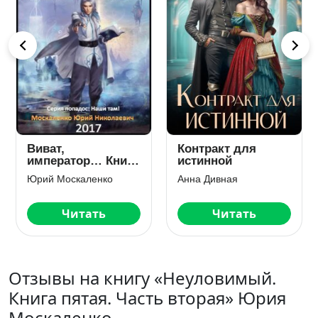
Королевская
Неугодная невеста
Академия Магии.
Дракона
Четвертый
проклятых земель
Наталья Самсонова
Эйрена Космос
факультет
Читать
Читать
Отзывы на книгу «Неуловимый.
Книга пятая. Часть вторая» Юрия
Москаленко