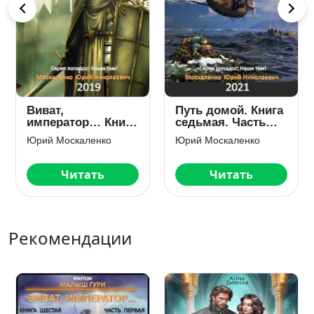
а
Неуловимый.
Там, где нас не
Книга пятая. Часть
ждут… Книга
первая
первая
Юрий Москаленко
Юрий Москаленко
Читать
Читать
Рекомендации