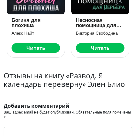
я для
Несносная
Беременн
ша
помощница для
нелюбим
Цербера
айт
Виктория Свободина
Арина Виль
Читать
Читать
Чи
Отзывы на книгу «Развод. Я
календарь переверну» Элен Блио
Добавить комментарий
Ваш адрес email не будет опубликован.
Обязательные поля помечены
*