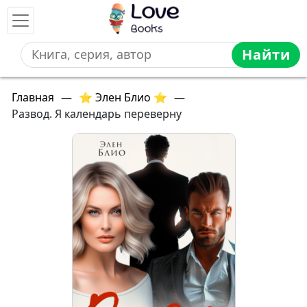
Найти
Главная
—
⭐ Элен Блио ⭐
—
Развод. Я календарь переверну