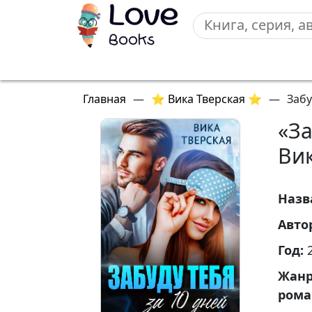
Главная
—
⭐ Вика Тверская ⭐
—
Забу
«За
Вик
Назв
Авто
Год:
Жан
ром