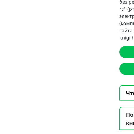
без ре
rtf (
элект
(комп
сайт
knigi
Чт
По
кн