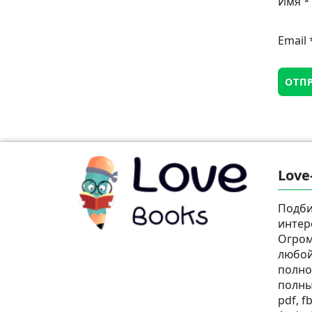
Имя
*
Email
Love
Подби
интер
Огром
любой
полно
полны
pdf, fb