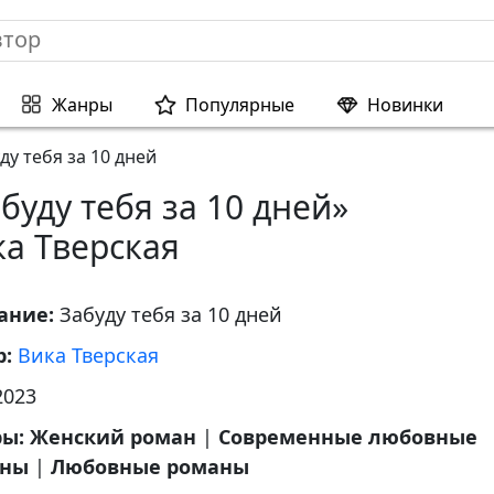
Жанры
Популярные
Новинки
ду тебя за 10 дней
буду тебя за 10 дней»
а Тверская
ание:
Забуду тебя за 10 дней
р:
Вика Тверская
2023
ры:
Женский роман
|
Современные любовные
аны
|
Любовные романы