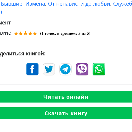
:
Бывшие
,
Измена
,
От ненависти до любви
,
Служе
н
мент
ить:
(
1
голос, в среднем:
5
из 5)
делиться книгой:
Читать онлайн
Скачать книгу