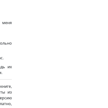
я меня
ольно
с.
едь их
м.
книге,
аты из
версию
латно,