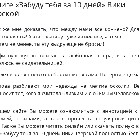
иге «Забуду тебя за 10 дней» Вики
рской
 же мне доказать, что между нами все кончено? Дл
только ты! А эта… вытянул уже из нее все, что мог.
тем не менее, ты эту выдру еще не бросил!
фисную кухню врывается любовная ссора, и я нев
влюсь ее свидетельницей.
ле сегодняшнего она бросит меня сама! Потерпи еще ча
лова разбивают мои надежды на мелкие осколки. В
носит тот, кого я считала близким и любимым человеко
шем сайте Вы можете ознакомиться с аннотацией к 
зией, отзывами, а также прочесть популярные цит
. Также Вы можете читать онлайн или скачать полную 
 «Забуду тебя за 10 дней» Вики Тверской полностью бесп