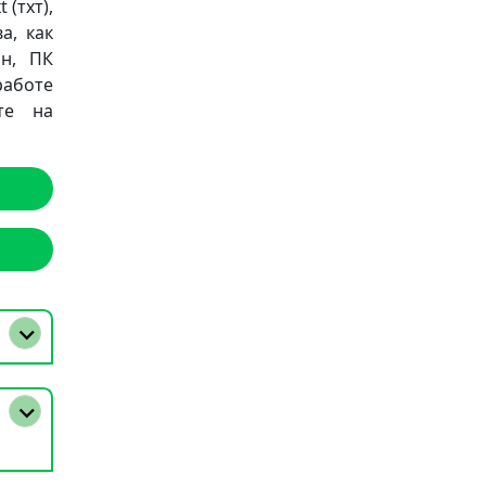
 (тхт),
а, как
он, ПК
работе
те на