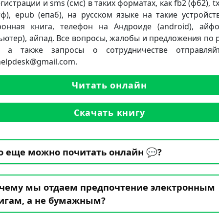
гистрации и sms (смс) в таких форматах, как fb2 (фб2), txt
ртф), epub (епаб), на русском языке на такие устройств
ронная книга, телефон на Андроиде (android), айф
ьютер), айпад. Все вопросы, жалобы и предложения по 
а, а также запросы о сотрудничестве отправляй
.helpdesk@gmail.com.
Читать онлайн
Скачать книгу
о еще можно почитать онлайн 💬?
чему мы отдаем предпочтение электронным
игам, а не бумажным?