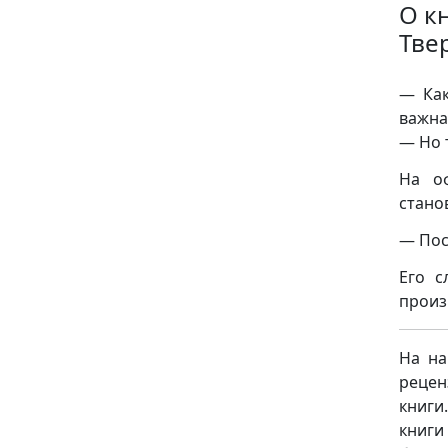
О кн
Тве
— Как
важна 
— Но 
На о
стано
— Пос
Его с
произ
На на
рецен
книги
книги