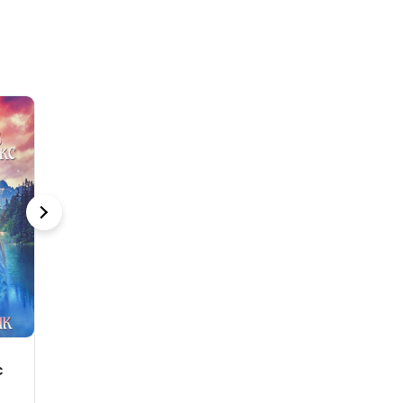
Развод. Ты
Несносный
Автор её
предал семью
босс
беременно
Анна Гур
Надежда Борзакова
Рин Скай