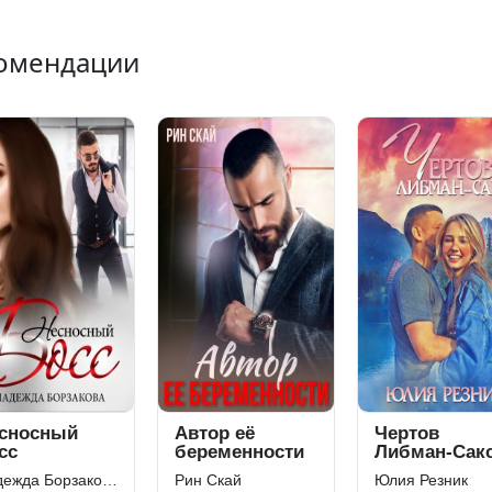
омендации
Автор её
Чертов
беременности
Либман-Сакс
Надежда Борзакова
Рин Скай
Юлия Резник