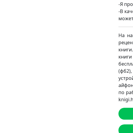
-Я пр
-В ка
может
На на
рецен
книги
книги
беспл
(фб2),
устро
айфон
по ра
knigi