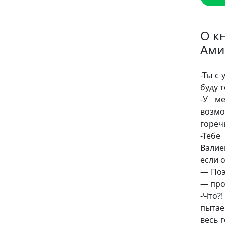
О к
Ами
-Ты с
буду 
-У м
возмо
гореч
-Тебе
Валие
если 
— Поэ
— про
-Что?
пытае
весь 