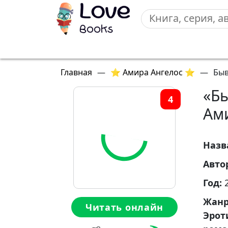
Главная
—
⭐ Амира Ангелос ⭐
—
Быв
«Б
4
Ам
Назв
Авто
Год:
Жан
Читать онлайн
Эрот