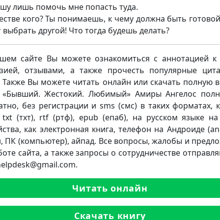
ошу лишь помочь мне попасть туда.
честве кого? Ты понимаешь, к чему должна быть готовой
 выбрать другой! Что тогда будешь делать?
шем сайте Вы можете ознакомиться с аннотацией к 
зией, отзывами, а также прочесть популярные цит
. Также Вы можете читать онлайн или скачать полную 
 «Бывший. Жестокий. Любимый» Амиры Ангелос пол
атно, без регистрации и sms (смс) в таких форматах, к
 txt (тхт), rtf (ртф), epub (епаб), на русском языке н
йства, как электронная книга, телефон на Андроиде (and
, ПК (компьютер), айпад. Все вопросы, жалобы и предл
боте сайта, а также запросы о сотрудничестве отправля
.helpdesk@gmail.com.
Читать онлайн
Скачать книгу