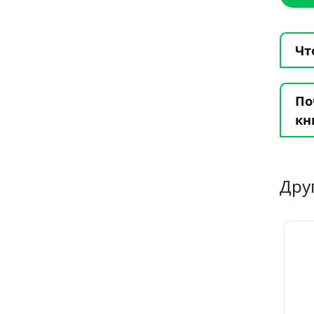
Чт
По
кн
Дру