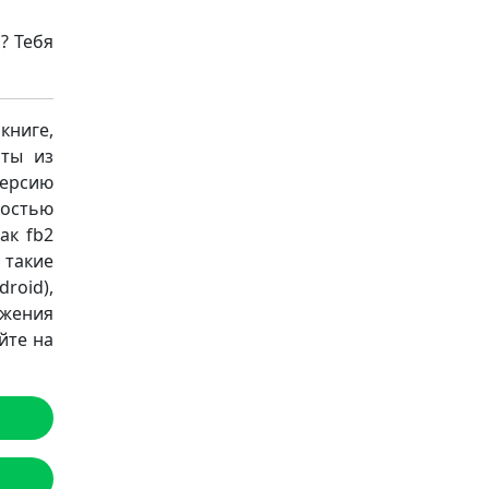
? Тебя
книге,
аты из
версию
ностью
ак fb2
а такие
roid),
ожения
йте на