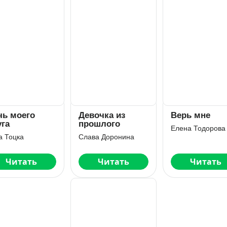
чь моего
Девочка из
Верь мне
уга
прошлого
Елена Тодорова
а Тоцка
Слава Доронина
Читать
Читать
Читать