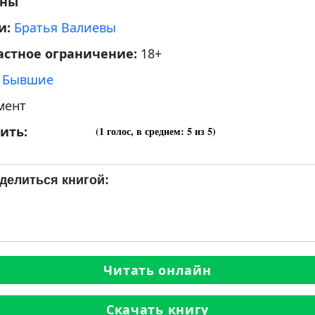
аны
и:
Братья Валиевы
астное ограничение:
18+
:
Бывшие
мент
ить:
(
1
голос, в среднем:
5
из 5)
делиться книгой:
Читать онлайн
Скачать книгу