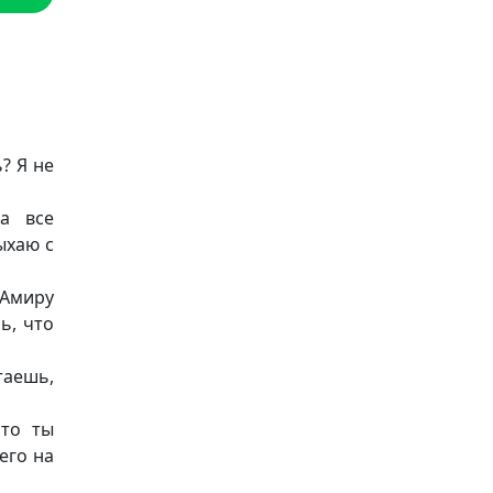
? Я не
а все
ыхаю с
 Амиру
ь, что
таешь,
Что ты
его на