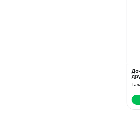
До
др
Тал