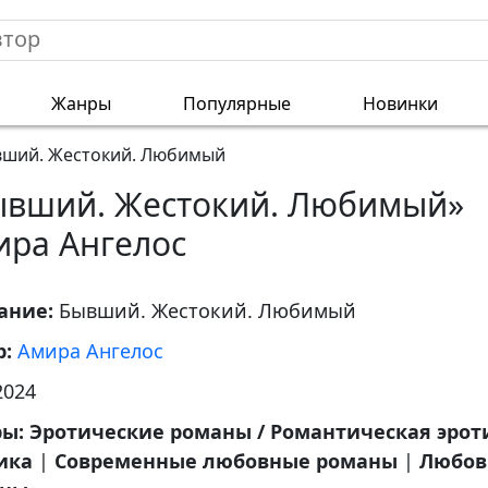
Жанры
Популярные
Новинки
ший. Жестокий. Любимый
ывший. Жестокий. Любимый»
ира Ангелос
ание:
Бывший. Жестокий. Любимый
р:
Амира Ангелос
2024
ры:
Эротические романы / Романтическая эрот
ика
|
Современные любовные романы
|
Любов