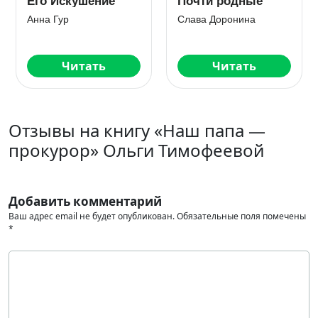
е
Отчим моей
Куплю тебя,
подруги
Девочка
Милана Стоун
Любовь Попова
Читать
Читать
Отзывы на книгу «Наш папа —
прокурор» Ольги Тимофеевой
Добавить комментарий
Ваш адрес email не будет опубликован.
Обязательные поля помечены
*