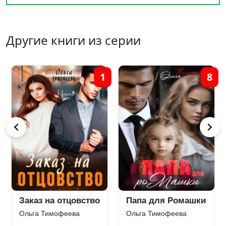
Другие книги из серии
8
7
Ромашки
Моя. Запретная
Капкан на
прокурора
еева
Ольга Тимофеева
Ольга Тимофеев