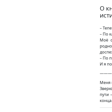
О к
ист
– Теп
– По 
Моё с
родно
доспе
– По 
И я п
———
Меня 
Зверю
пути 
конца