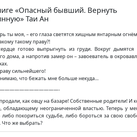
ниге «Опасный бывший. Вернуть
инную» Таи Ан
ерь ты моя, – его глаза светятся хищным янтарным огнём
какому такому праву?!
ердце готово выпрыгнуть из груди. Вокруг дымятся
го дома, а напротив замер он – завоеватель в окровав
хах.
праву сильнейшего!
онимаю, что бежать мне больше некуда…
————————————-
продали, как овцу на базаре! Собственные родители! И 
, обладающему неограниченной властью. Теперь у ме
– либо покориться судьбе, либо бороться за свою своб
. Что же выбрать?