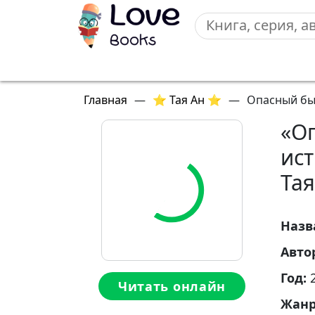
Главная
—
⭐ Тая Ан ⭐
—
Опасный бы
«О
ис
Тая
Назв
Авто
Год:
Читать онлайн
Жан