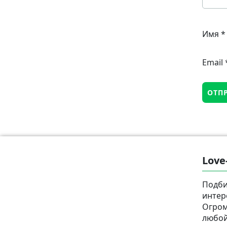
Имя
*
Email
Love
Подби
интер
Огром
любой