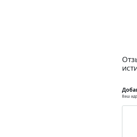
Отз
ист
Доба
Ваш адр