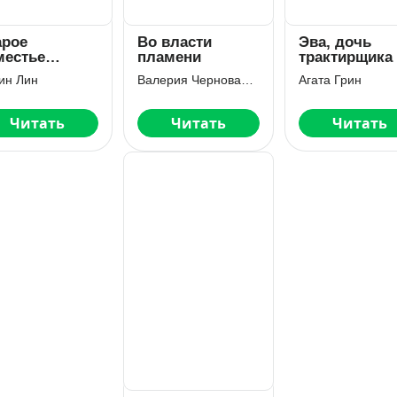
арое
Во власти
Эва, дочь
местье
пламени
трактирщика
тлера
ин Лин
Валерия Чернованова
Агата Грин
Читать
Читать
Читать