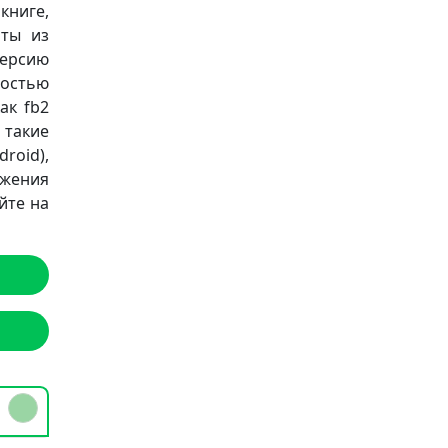
книге,
аты из
версию
ностью
ак fb2
а такие
roid),
ожения
йте на