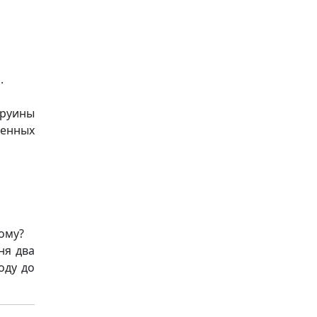
.
 руины
ленных
кому?
ня два
оду до