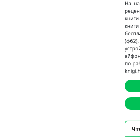
На на
рецен
книги
книги
беспл
(фб2),
устро
айфон
по ра
knigi
Чт