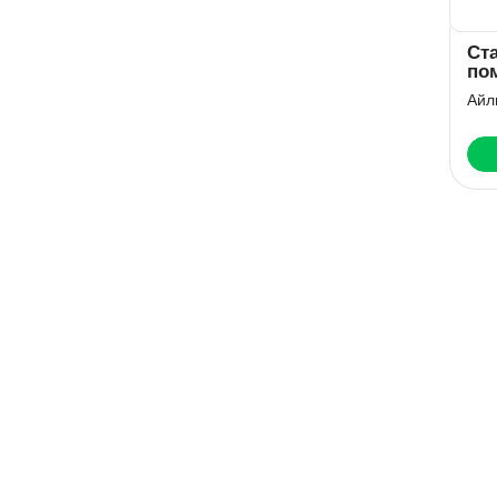
Ст
по
Ба
Айл