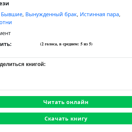
ези
:
Бывшие
,
Вынужденный брак
,
Истинная пара
,
отни
мент
ить:
(
2
голоса, в среднем:
5
из 5)
делиться книгой:
Читать онлайн
Скачать книгу