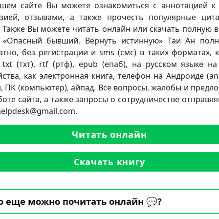
шем сайте Вы можете ознакомиться с аннотацией к 
зией, отзывами, а также прочесть популярные цит
. Также Вы можете читать онлайн или скачать полную 
 «Опасный бывший. Вернуть истинную» Таи Ан пол
атно, без регистрации и sms (смс) в таких форматах, к
 txt (тхт), rtf (ртф), epub (епаб), на русском языке н
йства, как электронная книга, телефон на Андроиде (and
, ПК (компьютер), айпад. Все вопросы, жалобы и предл
боте сайта, а также запросы о сотрудничестве отправля
.helpdesk@gmail.com.
Читать онлайн
Скачать книгу
о еще можно почитать онлайн 💬?