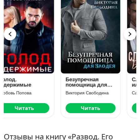
Случайная ночь,
Дрянная
или Беременна от
помощница для
миллиардера
мастера
Саша Пятница
Виктория Свободина
Читать
Читать
Отзывы на книгу «Развод. Его