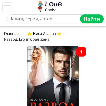
Найти
Главная
—
⭐ Ниса Асаева ⭐
—
Развод. Его вторая жена
1