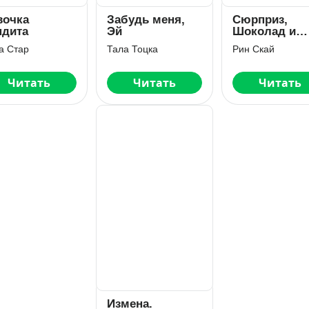
вочка
Забудь меня,
Сюрприз,
ндита
Эй
Шоколад и
Игрушка для
а Стар
Тала Тоцка
Рин Скай
бандита
Читать
Читать
Читать
Измена.