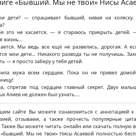
ниге «Бывший. Мы не твои» Нисы Аса
и дети? — спрашивает бывший, кивая на коляску
а?
я это не касается, — я стараюсь прикрыть детей.
я жизнь…
ается. Мы ведь все ещё не развелись, дорогая. А ес
тся мои дети… Никакого развода ты не получишь. За
ть — я просто заберу у тебя детей.
ила мужа всем сердцем. Пока он не привел домо
ницу!
а, спрятав под сердцем главный секрет. Двух малы
ых Алиев не должен был узнать….
шем сайте Вы можете ознакомиться с аннотацией к 
зией, отзывами, а также прочесть популярные цит
. Также Вы можете читать онлайн или скачать полную 
 «Бывший. Мы не твои» Нисы Асаевой полностью бесп