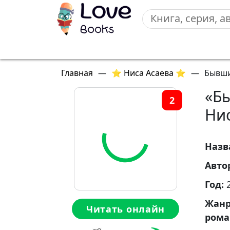
Главная
—
⭐ Ниса Асаева ⭐
—
Бывши
«Б
2
Ни
Назв
Авто
Год:
Жан
Читать онлайн
ром