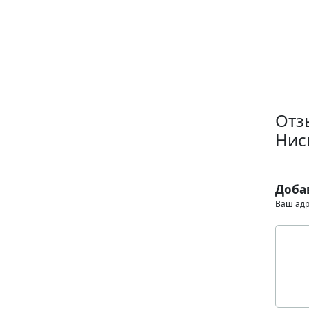
Отз
Нис
Доба
Ваш адр