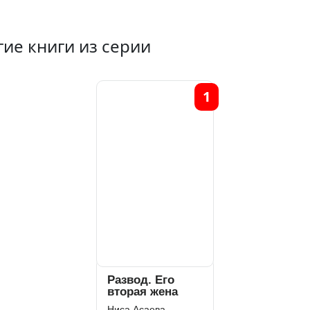
гие книги из серии
1
Развод. Его
вторая жена
Ниса Асаева