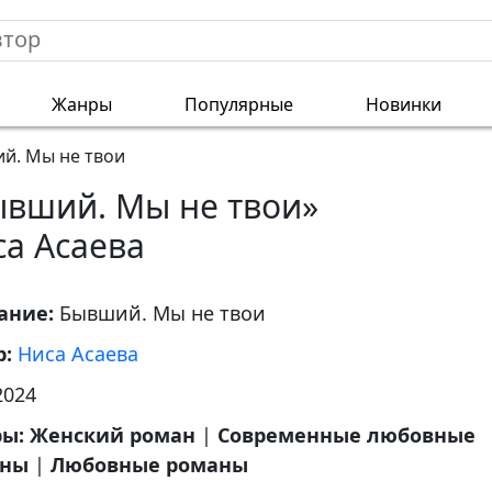
Жанры
Популярные
Новинки
й. Мы не твои
ывший. Мы не твои»
са Асаева
ание:
Бывший. Мы не твои
р:
Ниса Асаева
2024
ры:
Женский роман
|
Современные любовные
аны
|
Любовные романы