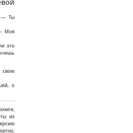
евой
. — Ты
 — Моя
ли это
хочешь
й свою
шей, о
книге,
аты из
версию
латно,