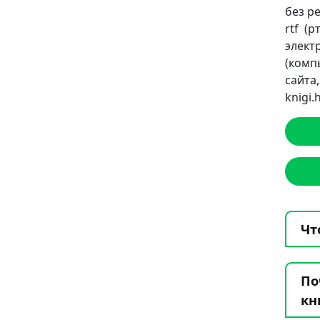
без ре
rtf (
элект
(комп
сайт
knigi
Чт
По
кн