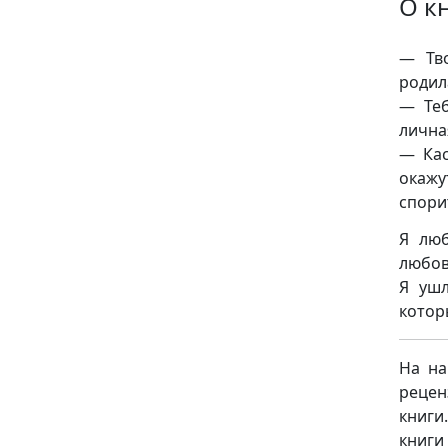
О к
— Тво
родил
— Теб
лична
— Кас
окажу
спори
Я люб
любов
Я ушл
котор
На на
рецен
книги
книги