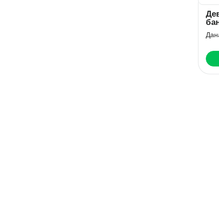
Де
ба
Дан