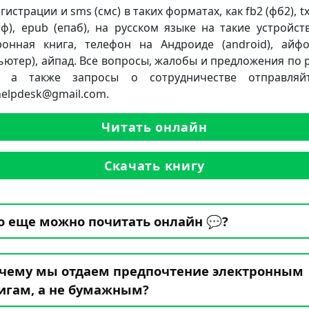
гистрации и sms (смс) в таких форматах, как fb2 (фб2), txt
ртф), epub (епаб), на русском языке на такие устройств
ронная книга, телефон на Андроиде (android), айф
ьютер), айпад. Все вопросы, жалобы и предложения по 
а, а также запросы о сотрудничестве отправляй
.helpdesk@gmail.com.
Читать онлайн
Скачать книгу
о еще можно почитать онлайн 💬?
чему мы отдаем предпочтение электронным
игам, а не бумажным?