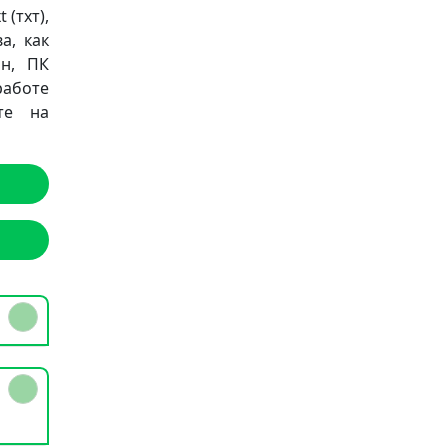
 (тхт),
а, как
он, ПК
работе
те на