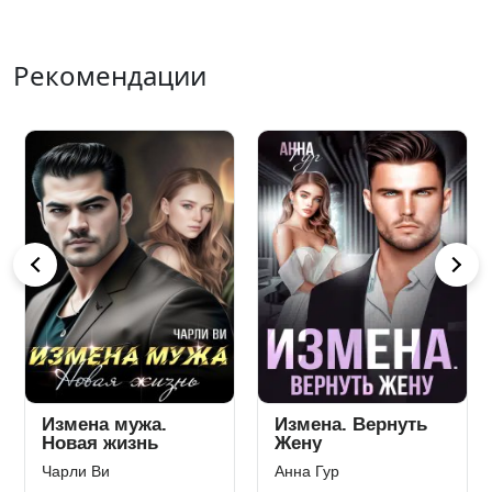
Рекомендации
После развода.
Жестокая свадьба
Вернуть семью
Тала Тоцка
Виктория Вестич